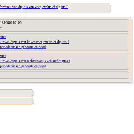
rmiteit van digitus van voet, exclusief digitus I
|
181000119106
ed
iteit
uur van digitus van linker voet, exclusief digitus I
periode tussen geboorte en dood
iteit
uur van digitus van rechter voet, exclusief digitus I
periode tussen geboorte en dood