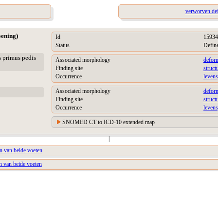
verworven defo
oening)
Id
15934
Status
Defin
s primus pedis
Associated morphology
deform
Finding site
struct
Occurrence
levens
Associated morphology
deform
Finding site
struct
Occurrence
levens
SNOMED CT to ICD-10 extended map
|
 van beide voeten
n van beide voeten