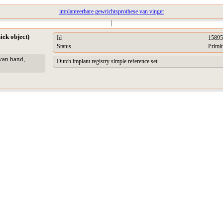
implanteerbare gewrichtsprothese van vinger
|
iek object)
Id
15895
Status
Primit
van hand,
Dutch implant registry simple reference set