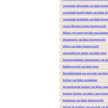
congenitale deformiteit van linker heup
congenitale heupdysplasie van linker h
congenitale instabiliteit van linker heup
corpus liberum in linker heupgewricht
diffuus type tenosynoviale reusceltumo
dérangement van linker heupgewricht
effusie van linker heupgewricht
enteropathische artritis van linker heup
femoroacetabulaire impingement van li
fladdergewricht van linker heup
flexiedeformiteit van gewricht van link
fractuur van linker acetabulum
gecompliceerde fractuur van linker capu
gesloten fractuur van linker caput femor
hemartrose van linker heupgewricht
infectie bij prothese van gewricht van l