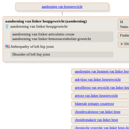
aandoening van heupgewricht
|
aandoening van linker heupgewricht (aandoening)
Id
aandoening van linker heupgewricht
Status
aandoening van linker articulatio coxae
Findin
aandoening van linker femoroacetabulair gewricht
SN
Arthropathy of left hip joint
Disorder of left hip joint
aandoening van ligament van linker he
ankylose van linker heupgewricht
artrofibrose van gewricht van linker he
artrose van linker heupgewricht
bilaterale primaire coxartrose
chondrocalcinose van linker heup
chondromalacie van linker heup
chronische synovitis van linker heup d