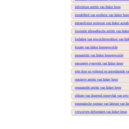
infectieuze artritis van linker heup
instabiliteit van prothese van linker he
intrapelviene protrusie van linker aceta
juveniele idiopathische artritis van link
loslating van gewrichtsprothese van lin
luxatie van linker heupgewricht
monartritis van linker heupgewricht
passagère synovitis van linker heup
pijn door en volgend op artroplastiek v
reactieve artritis van linker heup
reumatoïde artritis van linker heup
slijtage van dragend oppervlak van gew
traumatische ruptuur van labrum van li
verworven deformiteit van linker heup