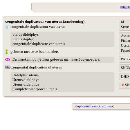
congeni
congenitale duplicatuur van uterus (aandoening)
Id
congenitale duplicatuur van uterus
Status
uterus didelphys
Assoc
uterus duplex
Findin
congenitale duplicatie van uterus
Occur
Pathol
geboren met twee baarmoeders
PALGA 
Dit betekent dat je bent geboren met twee baarmoeders.
Congenital duplication of uterus
SNOME
Didelphic uterus
DHD Di
Uterus didelphys
Uterus didelphus
SN
Complete bicorporeal uterus
duplicatuur van cervix uteri