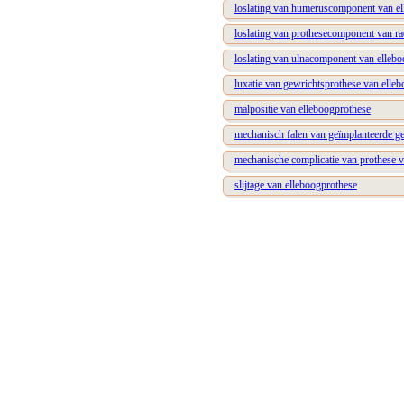
loslating van humeruscomponent van el
loslating van prothesecomponent van ra
loslating van ulnacomponent van elleb
luxatie van gewrichtsprothese van elle
malpositie van elleboogprothese
mechanisch falen van geïmplanteerde g
mechanische complicatie van prothese v
slijtage van elleboogprothese