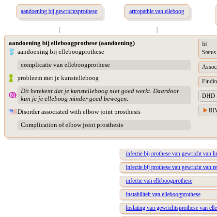
aandoening bij gewrichtsprothese
artropathie van elleboog
|
|
aandoening bij elleboogprothese (aandoening)
Id
aandoening bij elleboogprothese
Status
complicatie van elleboogprothese
Associ
probleem met je kunstelleboog
Findin
Dit betekent dat je kunstelleboog niet goed werkt. Daardoor
DHD Di
kun je je elleboog minder goed bewegen.
RIV
Disorder associated with elbow joint prosthesis
Complication of elbow joint prosthesis
infectie bij prothese van gewricht van l
infectie bij prothese van gewricht van r
infectie van elleboogprothese
instabiliteit van elleboogprothese
loslating van gewrichtsprothese van ell