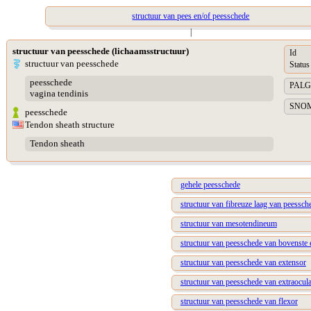
structuur van pees en/of peesschede
|
structuur van peesschede (lichaamsstructuur)
Id
structuur van peesschede
Status
peesschede
PALGA 
vagina tendinis
SNOME
peesschede
Tendon sheath structure
Tendon sheath
gehele peesschede
structuur van fibreuze laag van peessch
structuur van mesotendineum
structuur van peesschede van bovenste e
structuur van peesschede van extensor
structuur van peesschede van extraocula
structuur van peesschede van flexor