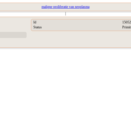
maligne proliferatie van neoplasma
|
Id
15052
Status
Primit