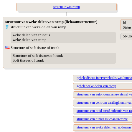
structuur van romp
|
structuur van weke delen van romp (lichaamsstructuur)
Id
structuur van weke delen van romp
Status
weke delen van truncus
SNOME
weke delen van romp
Structure of soft tissue of trunk
Structure of soft tissues of trunk
Soft tissues of trunk
gehele discus intervertebralis van lumb
gehele weke delen van romp
structuur van autonoom zenuwstelsel v
structuur van centrum cartilagineum van
structuur van huid en/of subcutis van 
structuur van tunica mucosa urethrae
structuur van weke delen van abdomen