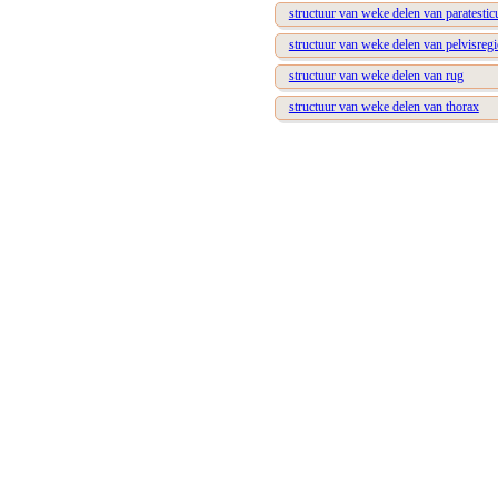
structuur van weke delen van paratesticu
structuur van weke delen van pelvisreg
structuur van weke delen van rug
structuur van weke delen van thorax