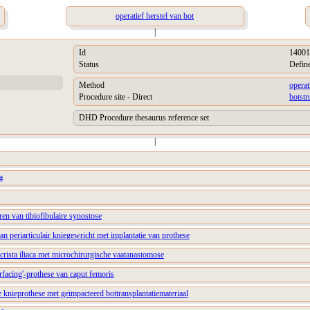
operatief herstel van bot
|
Id
14001
Status
Defin
Method
operat
Procedure site - Direct
botstr
DHD Procedure thesaurus reference set
|
a
ren van tibiofibulaire synostose
van periarticulair kniegewricht met implantatie van prothese
 crista iliaca met microchirurgische vaatanastomose
urfacing'-prothese van caput femoris
le knieprothese met geïmpacteerd bottransplantatiemateriaal