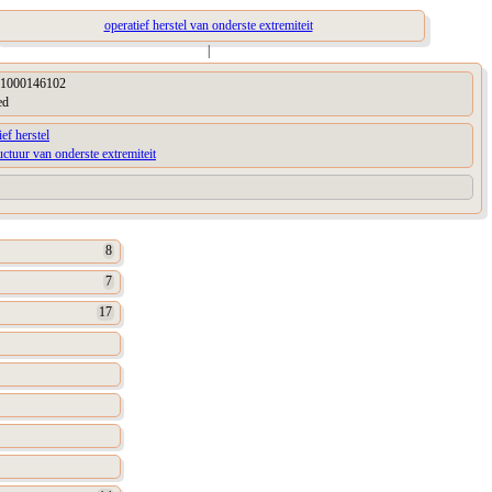
operatief herstel van onderste extremiteit
|
1000146102
ed
ief herstel
uctuur van onderste extremiteit
8
7
17