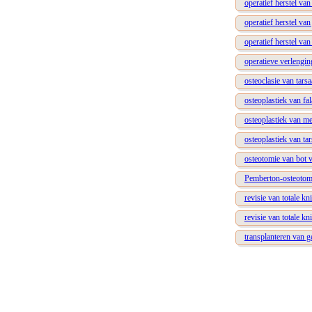
operatief herstel va
operatief herstel va
operatief herstel van 
operatieve verlengi
osteoclasie van tarsa
osteoplastiek van fa
osteoplastiek van me
osteoplastiek van ta
osteotomie van bot 
Pemberton-osteotomi
revisie van totale k
revisie van totale k
transplanteren van ge