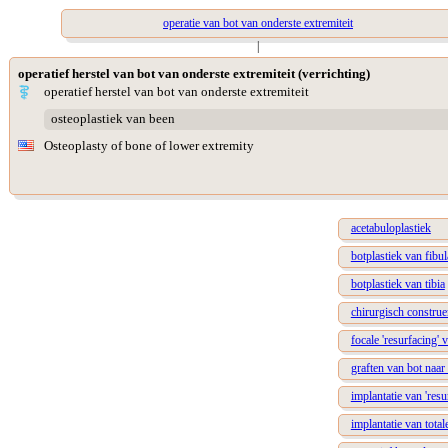
operatie van bot van onderste extremiteit
|
operatief herstel van bot van onderste extremiteit (verrichting)
operatief herstel van bot van onderste extremiteit
osteoplastiek van been
Osteoplasty of bone of lower extremity
acetabuloplastiek
botplastiek van fibul
botplastiek van tibia
chirurgisch construe
focale 'resurfacing' 
graften van bot naar
implantatie van 'res
implantatie van tota