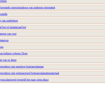
n femur
n juveniele osteochondrose van onderste extremiteit
patella
ng van onderbeen
al bot of metatarsaal bot
langen van voet
tatarsus
rsus
van bekken volgens Dega
e van os ilium
nieprothese met autoloog bottransplantaat
nieprothese met geïmpacteerd bottransplantatiemateriaal
vasculariseerd gesteeld bot naar crista iliaca