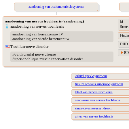
aandoening van oculomotorisch systeem
|
aandoening van nervus trochlearis (aandoening)
Id
aandoening van nervus trochlearis
Status
aandoening van hersenzenuw IV
Findin
aandoening van vierde hersenzenuw
DHD Di
Trochlear nerve disorder
RIV
Fourth cranial nerve disease
Superior oblique muscle innervation disorder
'orbital apex'-syndroom
fissura orbitalis superior-syndroom
letsel van nervus trochlearis
neoplasma van nervus trochlearis
sinus-cavernosussyndroom
uitval van nervus trochlearis