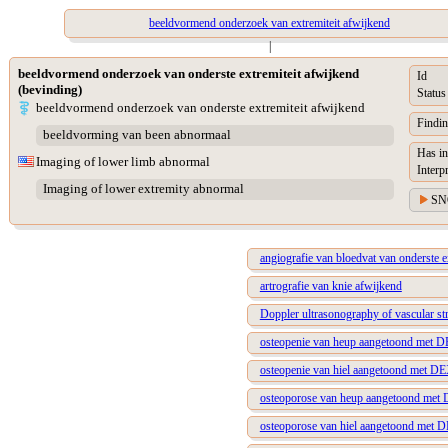
beeldvormend onderzoek van extremiteit afwijkend
|
beeldvormend onderzoek van onderste extremiteit afwijkend
Id
(bevinding)
Status
beeldvormend onderzoek van onderste extremiteit afwijkend
Findin
beeldvorming van been abnormaal
Has in
Imaging of lower limb abnormal
Interp
Imaging of lower extremity abnormal
SN
angiografie van bloedvat van onderste e
artrografie van knie afwijkend
Doppler ultrasonography of vascular st
osteopenie van heup aangetoond met 
osteopenie van hiel aangetoond met D
osteoporose van heup aangetoond me
osteoporose van hiel aangetoond met