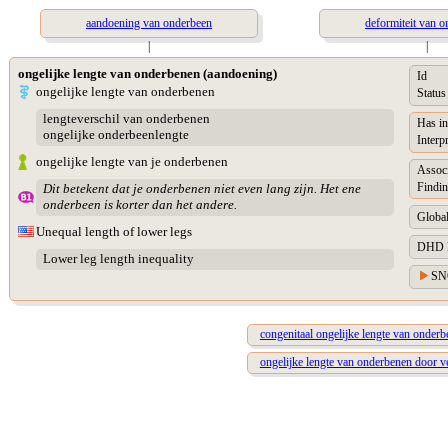
aandoening van onderbeen
deformiteit van 
|
|
ongelijke lengte van onderbenen (aandoening)
Id
ongelijke lengte van onderbenen
Status
lengteverschil van onderbenen
Has in
ongelijke onderbeenlengte
Interp
ongelijke lengte van je onderbenen
Assoc
Findin
Dit betekent dat je onderbenen niet even lang zijn. Het ene
onderbeen is korter dan het andere.
Global
Unequal length of lower legs
DHD Di
Lower leg length inequality
SN
congenitaal ongelijke lengte van onder
ongelijke lengte van onderbenen door 