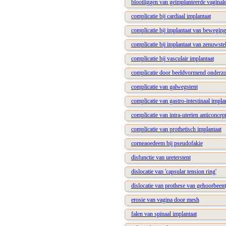
blootliggen van geïmplanteerde vaginal
complicatie bij cardiaal implantaat
complicatie bij implantaat van bewegin
complicatie bij implantaat van zenuwstel
complicatie bij vasculair implantaat
complicatie door beeldvormend onderzo
complicatie van galwegstent
complicatie van gastro-intestinaal impla
complicatie van intra-uterien anticoncep
complicatie van prothetisch implantaat
corneaoedeem bij pseudofakie
disfunctie van ureterstent
dislocatie van 'capsular tension ring'
dislocatie van prothese van gehoorbeent
erosie van vagina door mesh
falen van spinaal implantaat