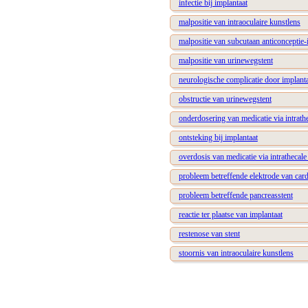
infectie bij implantaat
malpositie van intraoculaire kunstlens
malpositie van subcutaan anticonceptie-
malpositie van urinewegstent
neurologische complicatie door implant
obstructie van urinewegstent
onderdosering van medicatie via intrath
ontsteking bij implantaat
overdosis van medicatie via intrathecal
probleem betreffende elektrode van car
probleem betreffende pancreasstent
reactie ter plaatse van implantaat
restenose van stent
stoornis van intraoculaire kunstlens