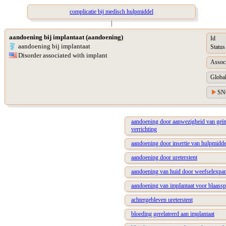
complicatie bij medisch hulpmiddel
|
aandoening bij implantaat (aandoening)
Id
aandoening bij implantaat
Status
Disorder associated with implant
Associ
Global
SN
aandoening door aanwezigheid van geïm
verrichting
aandoening door insertie van hulpmidd
aandoening door ureterstent
aandoening van huid door weefselexpa
aandoening van implantaat voor blaassp
achtergebleven ureterstent
bloeding gerelateerd aan implantaat