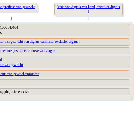
an prothese van gewricht
letsel van digitus van hand, exclusief digitus
I
|
|
1000146104
ed
uur van gewricht van digitus van hand, exclusief digitus I
teerbare gewrichtsprothese van vinger
tie
uur van gewricht
tatie van gewrichtsprothese
apping reference set