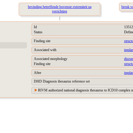
bevinding betreffende bovenste extremiteit na
breuk v
verrichting
|
Id
13512
Status
Defin
Finding site
struct
Associated with
implan
Associated morphology
disrup
Finding site
struct
After
implan
DHD Diagnosis thesaurus reference set
RIVM authorized national diagnosis thesaurus to ICD10 complex m