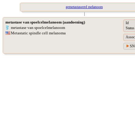
gemetastaseerd melanoom
|
metastase van spoelcelmelanoom (aandoening)
Id
metastase van spoelcelmelanoom
Status
Metastatic spindle cell melanoma
Assoc
SN