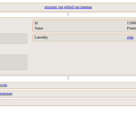
structuur van gebied van mamma
|
Id
13360
Status
Primit
Laterality
zijde
|
reola
a mammae