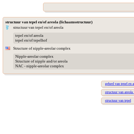
structuur van tepel en/of areola (lichaamsstructuur)
structuur van tepel en/of areola
tepel en/of areola
tepel en/of tepelhof
Structure of nipple-areolar complex
Nipple-areolar complex
Structure of nipple and/or areola
NAC - nipple-areolar complex
geheel van tepel en a
structuur van areol
structuur van tepel