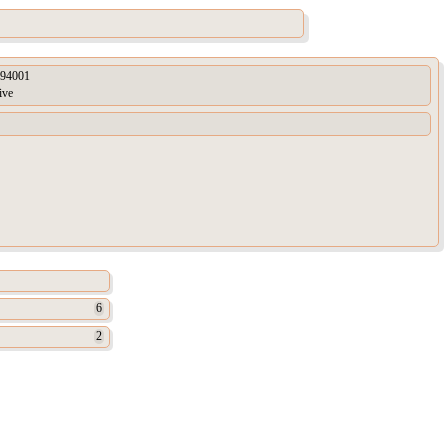
94001
ive
6
2