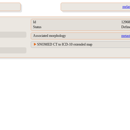
mela
Id
12968
Status
Defin
Associated morphology
metas
SNOMED CT to ICD-10 extended map