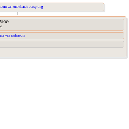
noom van onbekende oorsprong
|
51009
ed
tase van melanoom