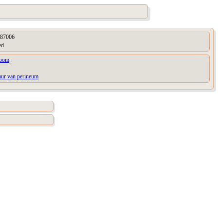
87006
ed
toom
uur van perineum