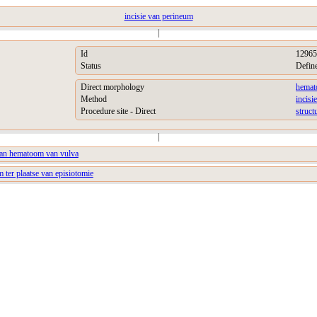
incisie van perineum
|
Id
12965
Status
Defin
Direct morphology
hema
Method
incisie
Procedure site - Direct
struct
|
 van hematoom van vulva
 ter plaatse van episiotomie