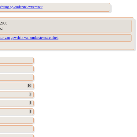
ichting op onderste extremiteit
|
2005
ed
uur van gewricht van onderste extremiteit
10
2
1
1