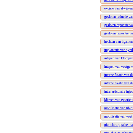
debridement bij artri
excisie van afwijke
gesloten reductie van
gesloten repositie va
gesloten repositie v
hechten van ligament
implantatie van synt
intapen van klompvo
intapen van voetgew
interne fixatie van d
interne fixatie van 
intra-articulaire inje
klieven van gewrich
mobilisatie van tibio
mobilisatie van voet
niet-chirurgische ma