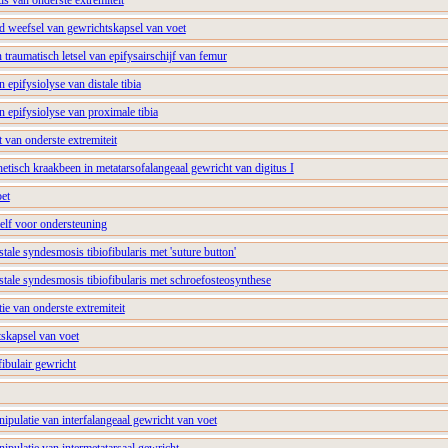
tis van onderste extremiteit
nd weefsel van gewrichtskapsel van voet
 traumatisch letsel van epifysairschijf van femur
n epifysiolyse van distale tibia
an epifysiolyse van proximale tibia
 van onderste extremiteit
hetisch kraakbeen in metatarsofalangeaal gewricht van digitus I
et
elf voor ondersteuning
istale syndesmosis tibiofibularis met 'suture button'
distale syndesmosis tibiofibularis met schroefosteosynthese
ctie van onderste extremiteit
tskapsel van voet
fibulair gewricht
nipulatie van interfalangeaal gewricht van voet