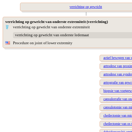
verrichting op gewricht
|
verrichting op gewricht van onderste extremiteit (verrichting)
verrichting op gewricht van onderste extremiteit
verrichting op gewricht van onderste ledemaat
Procedure on joint of lower extremity
actief bewegen van 
artrodese van proxim
artrodese van syndes
artrografie van gewr
biopsie van voetgew
capsulorrafie van on
capsulotomie van mi
cheilectomie van mi
cheilectomie van os t