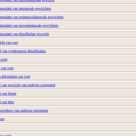
nipulatie van intermetatarsaal gewricht
nipulatie van intertarsale gewrichten
nipulatie van metatarsofalangeale gewrichten
nipulatie van tarsometatarsale gewrichten
ipulatie van tibiofibulair gewricht
cht van voet
el van syndesmosis tibiofibularis
richt
t van voet
n deformiteit van voet
e van gewricht van onderste extremiteit
i van femur
 van tibia
sprothese van onderste extremiteit
oet