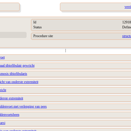
verr
Id
12918
Status
Defin
Procedure site
struct
|
voet
aal tibiofibulair gewricht
mosis tibiofibularis
icht van onderste extremiteit
richt
derste extremiteit
ddenvoet met verlenging van pees
ddenvoetsbeen
arsi