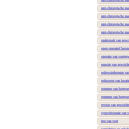
niet-chirurgische ma
niet-chirurgische ma
niet-chirurgische ma
niet-chirurgische ma
niet-chirurgische man
onderzoek van gewri
open operatief herst
operatie van voetgew
punctie van gewrich
redressietherapie va
reduceren van luxati
remmen van botgroe
remmen van botgroei
revisie van gewricht
synoviëctomie van v
test van voet