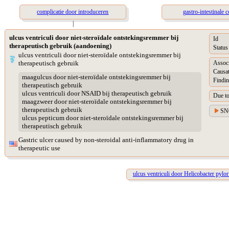
complicatie door introduceren
gastro-intestinale 
|
ulcus ventriculi door niet-steroïdale ontstekingsremmer bij
Id
therapeutisch gebruik (aandoening)
Status
ulcus ventriculi door niet-steroïdale ontstekingsremmer bij
therapeutisch gebruik
Assoc
Causat
maagulcus door niet-steroïdale ontstekingsremmer bij
Findin
therapeutisch gebruik
ulcus ventriculi door NSAID bij therapeutisch gebruik
Due t
maagzweer door niet-steroïdale ontstekingsremmer bij
therapeutisch gebruik
SN
ulcus pepticum door niet-steroïdale ontstekingsremmer bij
therapeutisch gebruik
Gastric ulcer caused by non-steroidal anti-inflammatory drug in
therapeutic use
ulcus ventriculi door Helicobacter pylor