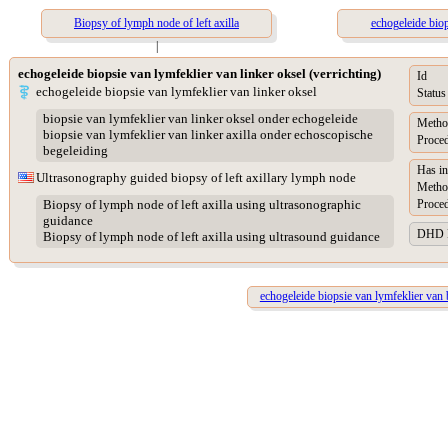
Biopsy of lymph node of left axilla
echogeleide biop
|
echogeleide biopsie van lymfeklier van linker oksel (verrichting)
Id
echogeleide biopsie van lymfeklier van linker oksel
Status
biopsie van lymfeklier van linker oksel onder echogeleide
Metho
biopsie van lymfeklier van linker axilla onder echoscopische
Proced
begeleiding
Has in
Ultrasonography guided biopsy of left axillary lymph node
Metho
Proced
Biopsy of lymph node of left axilla using ultrasonographic
guidance
DHD Pr
Biopsy of lymph node of left axilla using ultrasound guidance
echogeleide biopsie van lymfeklier van 