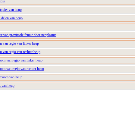
ubis
tspier van heup
 delen van heup
uur van proximale femur door neoplasma
m van regio van linker heup
m van regio van rechter heup
oom van regio van linker heup
oom van regio van rechter heup
rcoom van heup
t van heup