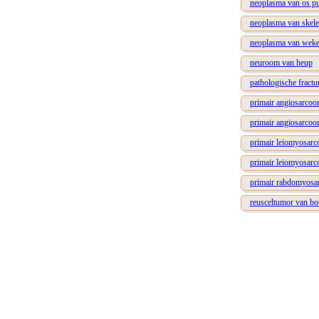
neoplasma van os p
neoplasma van skele
neoplasma van weke
neuroom van heup
pathologische fract
primair angiosarcoo
primair angiosarcoo
primair leiomyosarc
primair leiomyosarc
primair rabdomyosa
reusceltumor van bo