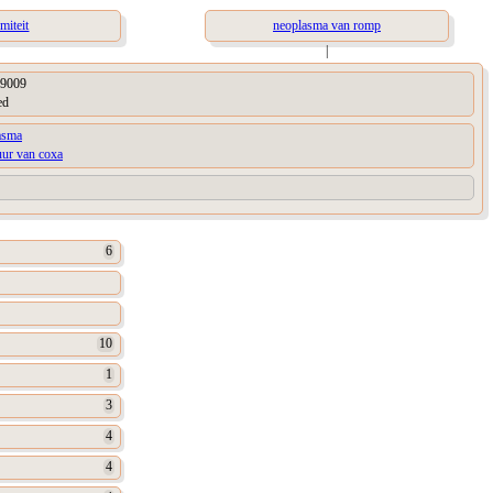
miteit
neoplasma van romp
|
9009
ed
asma
uur van coxa
6
10
1
3
4
4