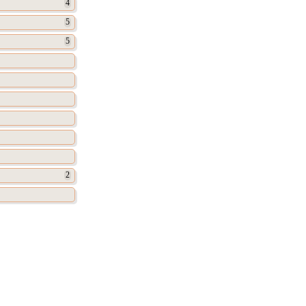
4
5
5
2