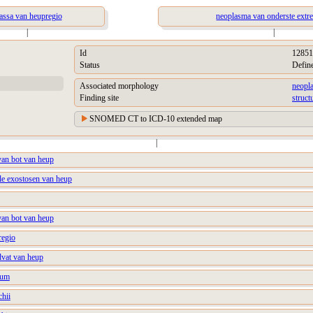
ssa van heupregio
neoplasma van onderste extre
|
|
Id
12851
Status
Defin
Associated morphology
neopl
Finding site
struct
SNOMED CT to ICD-10 extended map
|
van bot van heup
ale exostosen van heup
van bot van heup
regio
dvat van heup
ium
chii