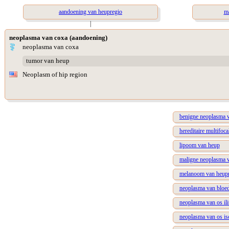
aandoening van heupregio
ma
|
neoplasma van coxa (aandoening)
neoplasma van coxa
tumor van heup
Neoplasm of hip region
benigne neoplasma 
hereditaire multifoc
lipoom van heup
maligne neoplasma 
melanoom van heup
neoplasma van bloe
neoplasma van os il
neoplasma van os is