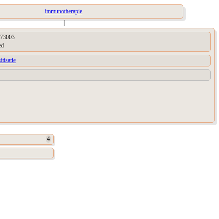
immunotherapie
|
73003
ed
itisatie
4