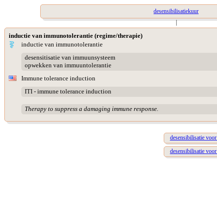
desensibilisatiekuur
|
inductie van immunotolerantie (regime/therapie)
inductie van immunotolerantie
desensitisatie van immuunsysteem
opwekken van immuuntolerantie
Immune tolerance induction
ITI - immune tolerance induction
Therapy to suppress a damaging immune response.
desensibilisatie voor
desensibilisatie vo