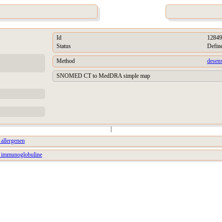
Id
12849
Status
Defin
Method
desens
SNOMED CT to MedDRA simple map
|
 allergenen
or immunoglobuline