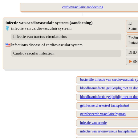
cardiovasculaire aandoening
|
infectie van cardiovasculair systeem (aandoening)
Id
infectie van cardiovasculair systeem
Status
infectie van tractus circulatorius
Findin
Pathol
Infectious disease of cardiovascular system
DHD Di
Cardiovascular infection
SN
bacteriële infectie van cardiovasculair 
bloedbaaninfectie gelijktijdig met en doo
bloedbaaninfectie gelijktijdig met en do
geïnfecteerd arterieel transplantaat
geïnfecteerde vasculaire bypass
infectie van arterie
infectie van arterioveneus transplantaat