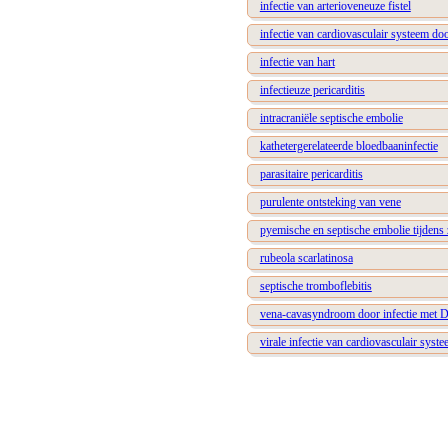
infectie van arterioveneuze fistel
infectie van cardiovasculair systeem d
infectie van hart
infectieuze pericarditis
intracraniële septische embolie
kathetergerelateerde bloedbaaninfectie
parasitaire pericarditis
purulente ontsteking van vene
pyemische en septische embolie tijden
rubeola scarlatinosa
septische tromboflebitis
vena-cavasyndroom door infectie met Di
virale infectie van cardiovasculair syst