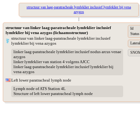
structuur van laag-paratracheale lymfeklier inclusief lymfeklier bij vena
azygos
|
structuur van linker laag-paratracheale lymfeklier inclusief
Id
lymfeklier bij vena azygos (lichaamsstructuur)
Status
structuur van linker laag-paratracheale lymfeklier inclusief
lymfeklier bij vena azygos
Lateral
linker laag-paratracheale lymfeklier inclusief nodus arcus venae
SNOME
azygos
linker lymfeklier van station 4 volgens AJCC
linker laag-paratracheale lymfeklier inclusief lymfeklier bij
vena azygos
Left lower paratracheal lymph node
Lymph node of ATS Station 4L
Structure of left lower paratracheal lymph node