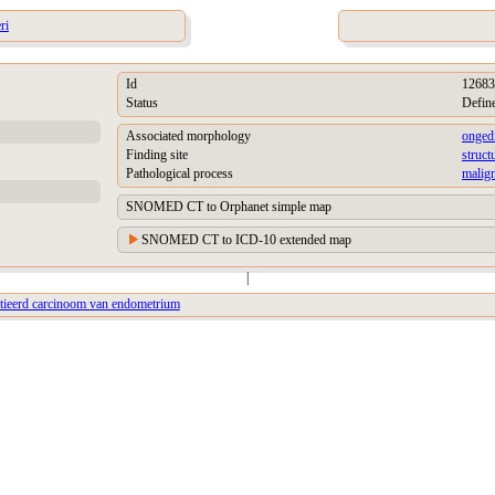
ri
Id
12683
Status
Defin
Associated morphology
ongedi
Finding site
struct
Pathological process
malign
SNOMED CT to Orphanet simple map
SNOMED CT to ICD-10 extended map
|
ntieerd carcinoom van endometrium