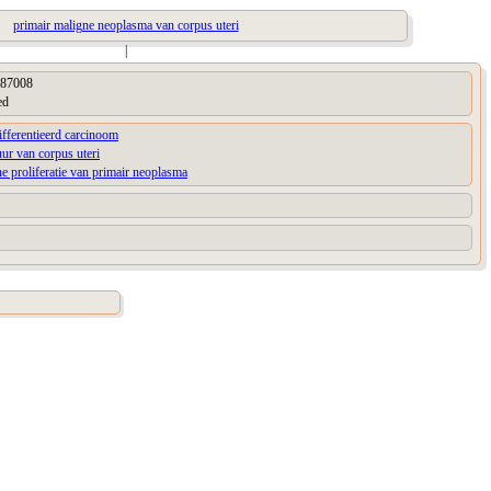
primair maligne neoplasma van corpus uteri
|
87008
ed
fferentieerd carcinoom
uur van corpus uteri
e proliferatie van primair neoplasma