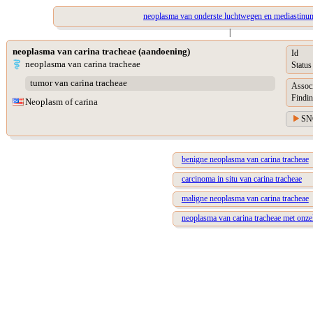
neoplasma van onderste luchtwegen en mediastinu
|
neoplasma van carina tracheae (aandoening)
Id
neoplasma van carina tracheae
Status
tumor van carina tracheae
Assoc
Findin
Neoplasm of carina
SN
benigne neoplasma van carina tracheae
carcinoma in situ van carina tracheae
maligne neoplasma van carina tracheae
neoplasma van carina tracheae met onze