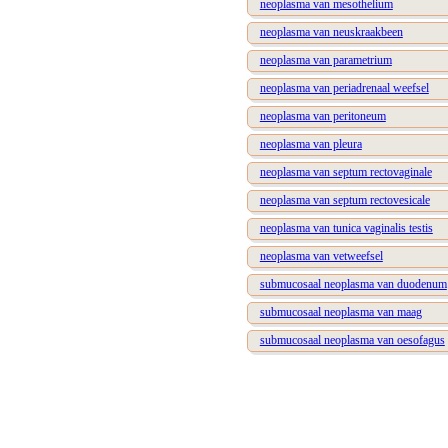
neoplasma van mesothelium
neoplasma van neuskraakbeen
neoplasma van parametrium
neoplasma van periadrenaal weefsel
neoplasma van peritoneum
neoplasma van pleura
neoplasma van septum rectovaginale
neoplasma van septum rectovesicale
neoplasma van tunica vaginalis testis
neoplasma van vetweefsel
submucosaal neoplasma van duodenum
submucosaal neoplasma van maag
submucosaal neoplasma van oesofagus