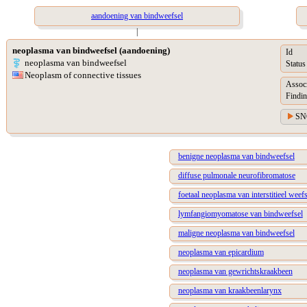
aandoening van bindweefsel
|
neoplasma van bindweefsel (aandoening)
Id
neoplasma van bindweefsel
Status
Neoplasm of connective tissues
Assoc
Findin
SN
benigne neoplasma van bindweefsel
diffuse pulmonale neurofibromatose
foetaal neoplasma van interstitieel weef
lymfangiomyomatose van bindweefsel
maligne neoplasma van bindweefsel
neoplasma van epicardium
neoplasma van gewrichtskraakbeen
neoplasma van kraakbeenlarynx