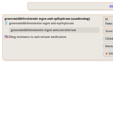
ge
geneesmiddelresistentie tegen anti-epilepticum (aandoening)
Id
geneesmiddelresistentie tegen anti-epilepticum
Status
geneesmiddelresistentie tegen anticonvulsivum
Associ
Drug resistance to anti-seizure medication
Global
Intern
SN