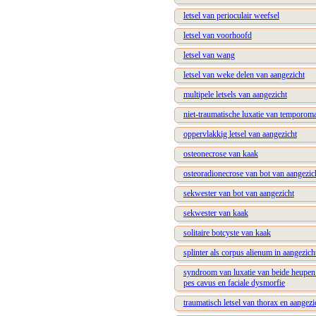
letsel van perioculair weefsel
letsel van voorhoofd
letsel van wang
letsel van weke delen van aangezicht
multipele letsels van aangezicht
niet-traumatische luxatie van temporom
oppervlakkig letsel van aangezicht
osteonecrose van kaak
osteoradionecrose van bot van aangezic
sekwester van bot van aangezicht
sekwester van kaak
solitaire botcyste van kaak
splinter als corpus alienum in aangezich
syndroom van luxatie van beide heupen en
pes cavus en faciale dysmorfie
traumatisch letsel van thorax en aangezi