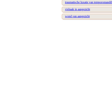
traumatische luxatie van temporomandib
vishaak in aangezicht
wond van aangezicht