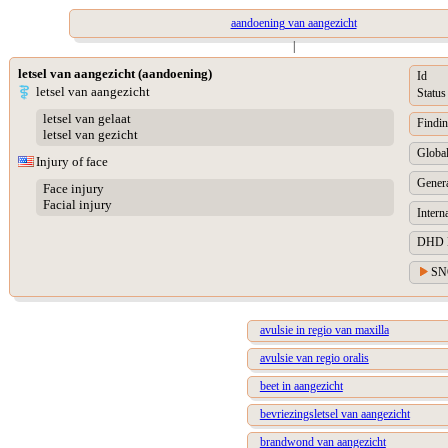
aandoening van aangezicht
|
letsel van aangezicht (aandoening)
Id
letsel van aangezicht
Status
letsel van gelaat
Findin
letsel van gezicht
Global
Injury of face
Genera
Face injury
Facial injury
Intern
DHD Di
SN
avulsie in regio van maxilla
avulsie van regio oralis
beet in aangezicht
bevriezingsletsel van aangezicht
brandwond van aangezicht