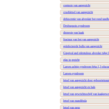
contusie van aangezicht
crushletsel van aangezicht
dehiscentie van alveolair bot rond tand
Desbuquois-syndroom
distorsie van kaak
fractuur van bot van aangezicht
geïnfecteerde bulla van aangezicht
Gingival and edentulous alveolar ridge 
glas in gezicht
Larsen-achtig syndroom bèta-1,3-glucur
Larsen-syndroom
letsel van aangezicht door geboortetrau
letsel van aangezicht en hals
letsel van gewrichtsschijf van kaakgewr
letsel van mandibula
letsel van neus