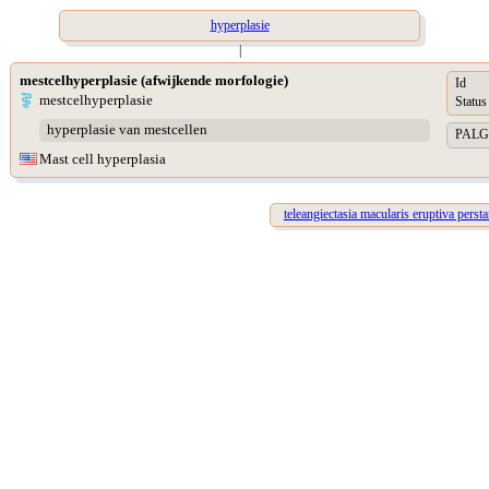
hyperplasie
|
mestcelhyperplasie (afwijkende morfologie)
Id
mestcelhyperplasie
Status
hyperplasie van mestcellen
PALGA 
Mast cell hyperplasia
teleangiectasia macularis eruptiva perst