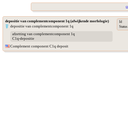
c
depositie van complementcomponent 1q (afwijkende morfologie)
Id
depositie van complementcomponent 1q
Status
afzetting van complementcomponent 1q
C1q-depositie
Complement component C1q deposit