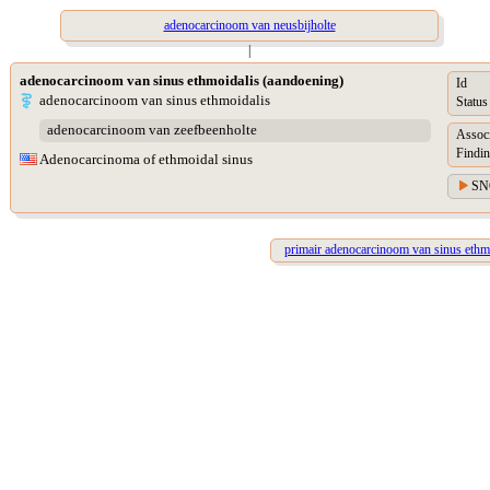
adenocarcinoom van neusbijholte
|
adenocarcinoom van sinus ethmoidalis (aandoening)
Id
adenocarcinoom van sinus ethmoidalis
Status
adenocarcinoom van zeefbeenholte
Assoc
Findin
Adenocarcinoma of ethmoidal sinus
SN
primair adenocarcinoom van sinus ethm