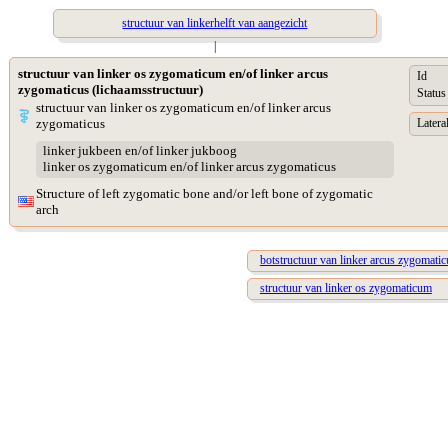
structuur van linkerhelft van aangezicht
|
structuur van linker os zygomaticum en/of linker arcus
Id
zygomaticus (lichaamsstructuur)
Status
structuur van linker os zygomaticum en/of linker arcus
zygomaticus
Lateral
linker jukbeen en/of linker jukboog
linker os zygomaticum en/of linker arcus zygomaticus
Structure of left zygomatic bone and/or left bone of zygomatic
arch
botstructuur van linker arcus zygomatic
structuur van linker os zygomaticum