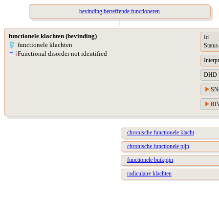
bevinding betreffende functioneren
|
functionele klachten (bevinding)
Id
functionele klachten
Status
Functional disorder not identified
Interp
DHD Di
SN
RIV
chronische functionele klacht
chronische functionele pijn
functionele buikpijn
radiculaire klachten