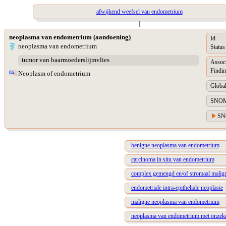
afwijkend weefsel van endometrium
|
neoplasma van endometrium (aandoening)
Id
neoplasma van endometrium
Status
tumor van baarmoederslijmvlies
Assoc
Findin
Neoplasm of endometrium
Global
SNOM
SN
benigne neoplasma van endometrium
carcinoma in situ van endometrium
complex gemengd en/of stromaal malign
endometriale intra-epitheliale neoplasie
maligne neoplasma van endometrium
neoplasma van endometrium met onzeker