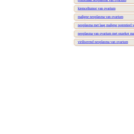
epitheliaal neoplasma van ovarium
kiemceltumor van ovarium
maligne neoplasma van ovarium
neoplasma met laag maligne potentieel 
neoplasma van ovarium met onzeker mal
viriliserend neoplasma van ovarium