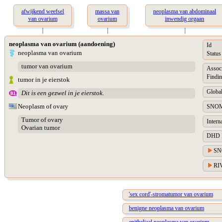
afwijkend weefsel
massa van
neoplasma van abdominaal
van ovarium
ovarium
inwendig orgaan
|
|
|
neoplasma van ovarium (aandoening)
Id
neoplasma van ovarium
Status
tumor van ovarium
Assoc
Findin
tumor in je eierstok
Global
Dit is een gezwel in je eierstok.
Neoplasm of ovary
SNOM
Tumor of ovary
Intern
Ovarian tumor
DHD Di
SN
RIV
'sex cord'-stromatumor van ovarium
benigne neoplasma van ovarium