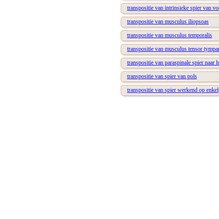
transpositie van intrinsieke spier van vo
transpositie van musculus iliopsoas
transpositie van musculus temporalis
transpositie van musculus tensor tympa
transpositie van paraspinale spier naar 
transpositie van spier van pols
transpositie van spier werkend op enke