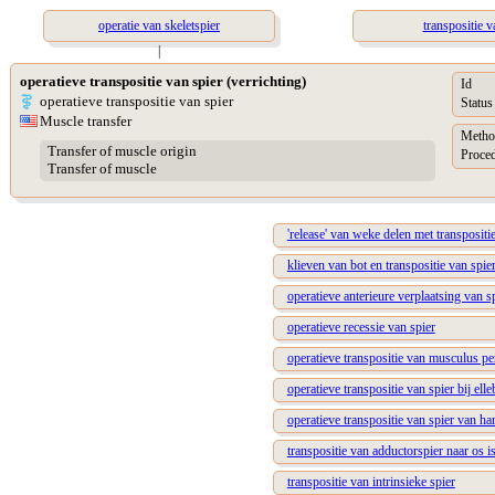
operatie van skeletspier
transpositie 
|
operatieve transpositie van spier (verrichting)
Id
operatieve transpositie van spier
Status
Muscle transfer
Metho
Transfer of muscle origin
Proced
Transfer of muscle
'release' van weke delen met transposit
klieven van bot en transpositie van spie
operatieve anterieure verplaatsing van s
operatieve recessie van spier
operatieve transpositie van musculus p
operatieve transpositie van spier bij ell
operatieve transpositie van spier van ha
transpositie van adductorspier naar os is
transpositie van intrinsieke spier