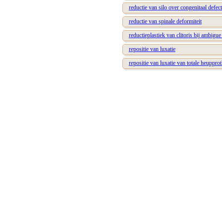
reductie van silo over congenitaal defec
reductie van spinale deformiteit
reductieplastiek van clitoris bij ambigu
repositie van luxatie
repositie van luxatie van totale heuppro