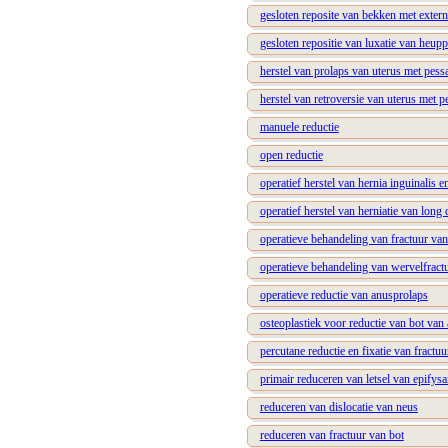
gesloten reposite van bekken met externe
gesloten repositie van luxatie van heup
herstel van prolaps van uterus met pess
herstel van retroversie van uterus met 
manuele reductie
open reductie
operatief herstel van hernia inguinalis en
operatief herstel van herniatie van lon
operatieve behandeling van fractuur va
operatieve behandeling van wervelfract
operatieve reductie van anusprolaps
osteoplastiek voor reductie van bot van
percutane reductie en fixatie van fractuu
primair reduceren van letsel van epifysai
reduceren van dislocatie van neus
reduceren van fractuur van bot