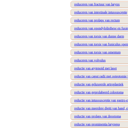
reduceren van fractuur van larynx
reduceren van intestinale intussusceptie
reduceren van prolaps van rectum
reduceren van spondylolisthese en fusie
reduceren van torsie van dunne darm
reduceren van torsie van funiculus sper
reduceren van torsie van omentum
reduceren van volvulus
reductie van arytenoïd met laser
reductie van caput radii met osteotomie
reductie van geluxeerde artroplastiek
reductie van geprolabeerd colostoma
reductie van intussusceptie van gastro-
reductie van meerdere digiti van hand, ex
reductie van prolaps van ileostoma
reductie van prominentia laryngea