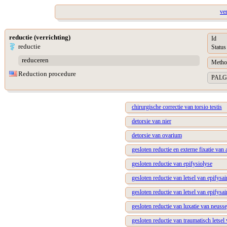
ve
reductie (verrichting)
Id
reductie
Status
reduceren
Metho
Reduction procedure
PALGA 
chirurgische correctie van torsio testis
detorsie van nier
detorsie van ovarium
gesloten reductie en externe fixatie van
gesloten reductie van epifysiolyse
gesloten reductie van letsel van epifysai
gesloten reductie van letsel van epifysai
gesloten reductie van luxatie van neuss
gesloten reductie van traumatisch letsel 