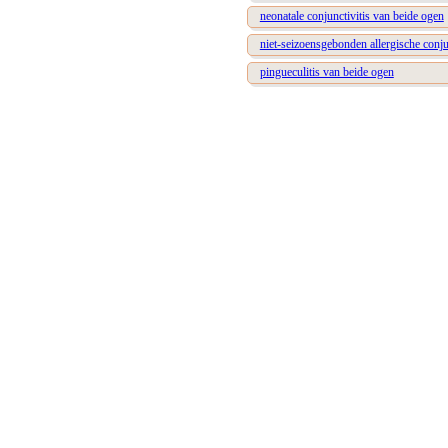
neonatale conjunctivitis van beide ogen
niet-seizoensgebonden allergische conju
pingueculitis van beide ogen