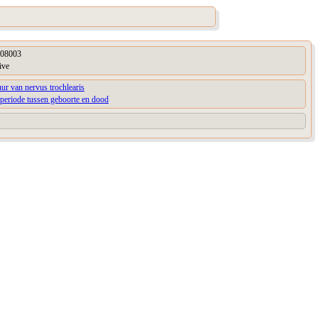
08003
ive
uur van nervus trochlearis
periode tussen geboorte en dood