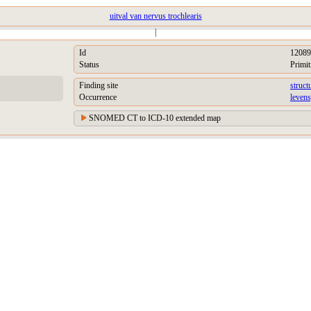
uitval van nervus trochlearis
|
Id
12089
Status
Primit
Finding site
struct
Occurrence
levens
SNOMED CT to ICD-10 extended map