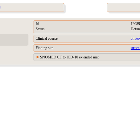
l
Id
12089
Status
Defin
Clinical course
onverw
Finding site
struct
SNOMED CT to ICD-10 extended map