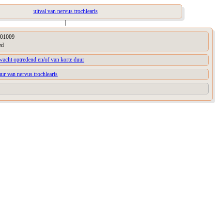
uitval van nervus trochlearis
|
01009
ed
acht optredend en/of van korte duur
uur van nervus trochlearis