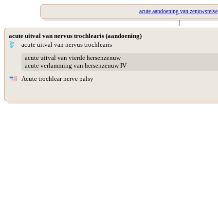
acute aandoening van zenuwstelse
|
acute uitval van nervus trochlearis (aandoening)
acute uitval van nervus trochlearis
acute uitval van vierde hersenzenuw
acute verlamming van hersenzenuw IV
Acute trochlear nerve palsy