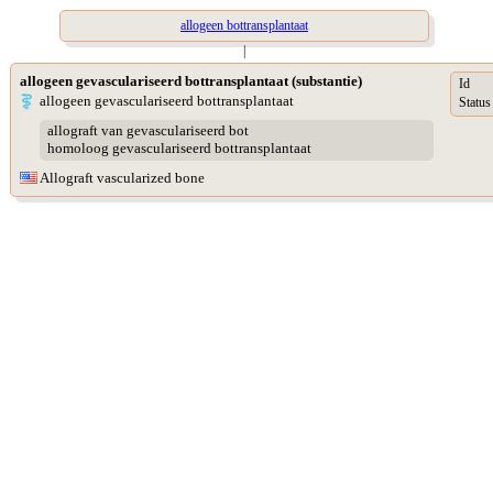
allogeen bottransplantaat
|
allogeen gevasculariseerd bottransplantaat (substantie)
Id
allogeen gevasculariseerd bottransplantaat
Status
allograft van gevasculariseerd bot
homoloog gevasculariseerd bottransplantaat
Allograft vascularized bone