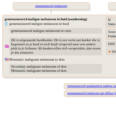
gemetastaseerd melanoom
|
gemetastaseerd maligne melanoom in huid (aandoening)
Id
gemetastaseerd maligne melanoom in huid
Status
gemetastaseerd maligne melanoom in cutis
Assoc
Findin
Dit is uitgezaaide huidkanker. Dit is een vorm van kanker die is
DHD Di
begonnen in je huid en zich heeft verspreid naar een andere
plek in je lichaam. Als kankercellen zich verspreiden, dan noem
SN
je dat uitzaaien.
Metastatic malignant melanoma to skin
Secondary malignant melanoma of skin
Metastatic malignant melanoma of skin
gemetastaseerd amelanotisch maligne m
gemetastaseerd melanoom met diffuse 