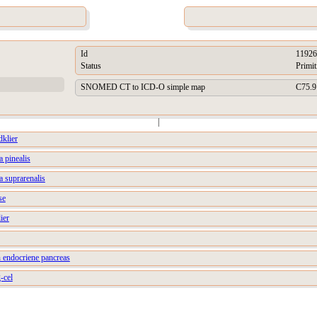
Id
11926
Status
Primit
SNOMED CT to ICD-O simple map
C75.9
|
dklier
a pinealis
a suprarenalis
se
ier
n endocriene pancreas
-cel