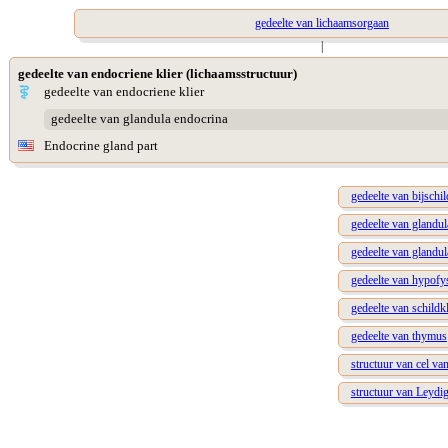
gedeelte van lichaamsorgaan
|
gedeelte van endocriene klier (lichaamsstructuur)
gedeelte van endocriene klier
gedeelte van glandula endocrina
Endocrine gland part
gedeelte van bijschil
gedeelte van glandul
gedeelte van glandul
gedeelte van hypofy
gedeelte van schildkl
gedeelte van thymus
structuur van cel va
structuur van Leydig