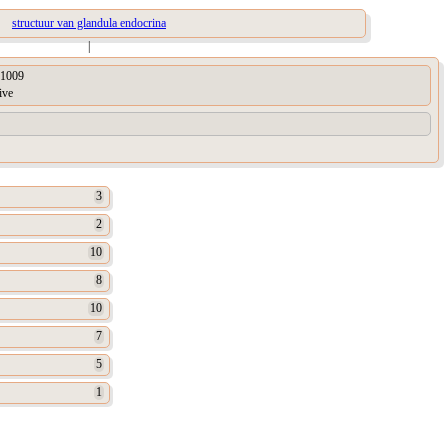
structuur van glandula endocrina
|
1009
ive
3
2
10
8
10
7
5
1