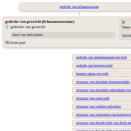
gedeelte van lichaamsorgaan
|
gedeelte van gewricht (lichaamsstructuur)
Id
gedeelte van gewricht
Status
deel van articulatio
SNOME
Joint part
gedeelte van glenohumeraal gewricht
gedeelte van heupgewricht
humero-ulnair gewricht
structuur van articulatio humeroradialis
structuur van articulatio radioulnaris pr
structuur van caput radii
structuur van cartilago articularis
structuur van component van kniegewri
structuur van dorsale zijde van derde m