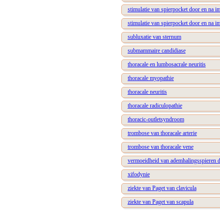
stimulatie van spierpocket door en na i
stimulatie van spierpocket door en na i
subluxatie van sternum
submammaire candidiase
thoracale en lumbosacrale neuritis
thoracale myopathie
thoracale neuritis
thoracale radiculopathie
thoracic-outletsyndroom
trombose van thoracale arterie
trombose van thoracale vene
vermoeidheid van ademhalingsspieren d
xifodynie
ziekte van Paget van clavicula
ziekte van Paget van scapula