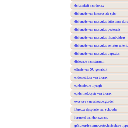
deformiteit van thorax
disfunctie van intercostale spier
disfunctie van musculus latissimus dors
disfunctie van musculus pectoralis
disfunctie van musculus rhomboideus
disfunctie van musculus serratus anteri
disfunctie van musculus trapezius
dislocatie van sternum
effusie van SC-gewricht
endometriose van thorax
epidemische myalgie
epidermoïdcyste van thorax
exostose van schoudergordel
fibreuze dysplasie van schouder
furunkel van thoraxwand
geïsoleerde sternocostoclaviculaire hyp