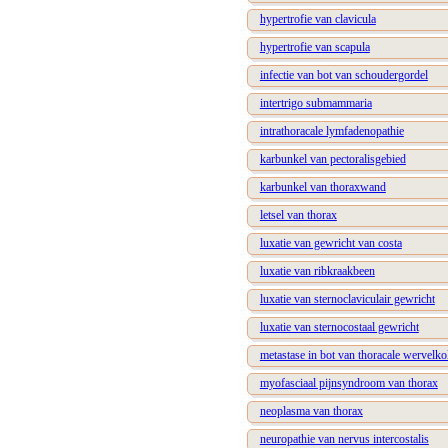
hypertrofie van clavicula
hypertrofie van scapula
infectie van bot van schoudergordel
intertrigo submammaria
intrathoracale lymfadenopathie
karbunkel van pectoralisgebied
karbunkel van thoraxwand
letsel van thorax
luxatie van gewricht van costa
luxatie van ribkraakbeen
luxatie van sternoclaviculair gewricht
luxatie van sternocostaal gewricht
metastase in bot van thoracale wervelko
myofasciaal pijnsyndroom van thorax
neoplasma van thorax
neuropathie van nervus intercostalis