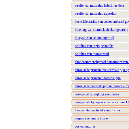
atrofie van musculus latissimus dorsi
atrofie van musculus trapezius
bacteriële artritis van costovertebraal ge
bloeding van sternoclaviculair gewricht
botcyste van schoudergordel
cellulitis van regio pectoralis
cellulitis van thoraxwand
chondromesenchymaal hamartoom van 
chronische primaire niet-cardiale pijn o
chronische primaire thoracale pijn
chronische viscerale pijn in thoracale r
congenitale afwijking van thorax
congenitale hypoplasie van apocriene kl
Contact dermatitis of skin of chest
corpus alienum in thorax
costochondritis