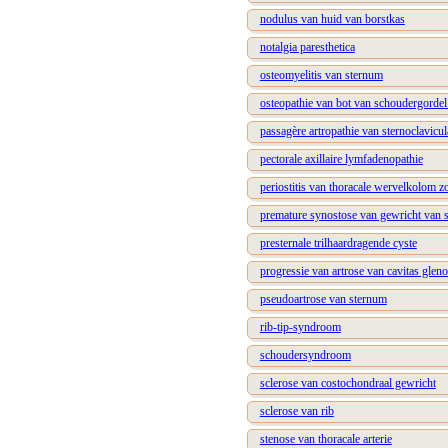
nodulus van huid van borstkas
notalgia paresthetica
osteomyelitis van sternum
osteopathie van bot van schoudergordel 
passagère artropathie van sternoclavicul
pectorale axillaire lymfadenopathie
periostitis van thoracale wervelkolom z
premature synostose van gewricht van 
presternale trilhaardragende cyste
progressie van artrose van cavitas gleno
pseudoartrose van sternum
rib-tip-syndroom
schoudersyndroom
sclerose van costochondraal gewricht
sclerose van rib
stenose van thoracale arterie