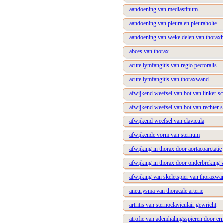
aandoening van mediastinum
aandoening van pleura en pleuraholte
aandoening van weke delen van thoraxh
abces van thorax
acute lymfangitis van regio pectoralis
acute lymfangitis van thoraxwand
afwijkend weefsel van bot van linker s
afwijkend weefsel van bot van rechter 
afwijkend weefsel van clavicula
afwijkende vorm van sternum
afwijking in thorax door aortacoarctatie
afwijking in thorax door onderbreking 
afwijking van skeletspier van thoraxwa
aneurysma van thoracale arterie
artritis van sternoclaviculair gewricht
atrofie van ademhalingsspieren door ern