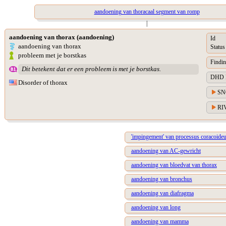
aandoening van thoracaal segment van romp
|
aandoening van thorax (aandoening)
Id
aandoening van thorax
Status
probleem met je borstkas
Findin
Dit betekent dat er een probleem is met je borstkas.
DHD Di
Disorder of thorax
SN
RIV
'impingement' van processus coracoideu
aandoening van AC-gewricht
aandoening van bloedvat van thorax
aandoening van bronchus
aandoening van diafragma
aandoening van long
aandoening van mamma