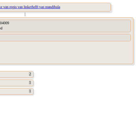
ur van regio van linkerhelft van mandibula
|
04009
ed
2
1
1