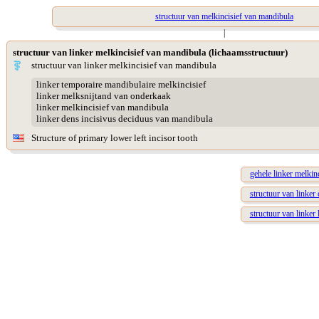
structuur van melkincisief van mandibula
|
structuur van linker melkincisief van mandibula (lichaamsstructuur)
structuur van linker melkincisief van mandibula
linker temporaire mandibulaire melkincisief
linker melksnijtand van onderkaak
linker melkincisief van mandibula
linker dens incisivus deciduus van mandibula
Structure of primary lower left incisor tooth
gehele linker melkin
structuur van linker
structuur van linker