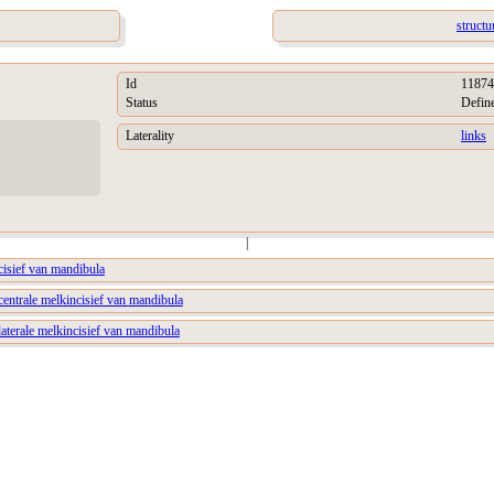
structu
Id
11874
Status
Defin
Laterality
links
|
cisief van mandibula
 centrale melkincisief van mandibula
 laterale melkincisief van mandibula