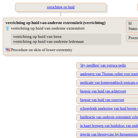
verrichting op huid
|
verrichting op huid van onderste extremiteit (verrichting)
Id
verrichting op huid van onderste extremiteit
Status
verrichting op huid van been
Proced
verrichting op huid van onderste ledemaat
Procedure on skin of lower extremity
'dry needling' van verruca pedis
aanleggen van Thomas-splint voor tracti
applicatie van homeopathisch topicum 
biopsie van huid van achtervoet
biopsie van huid van voorvoet
echogeleide markering van huid boven 
huidtractie van onderste extremiteit vo
in kaart brengen van huidulcus van onde
injectie van bleomycine bij therapieresis