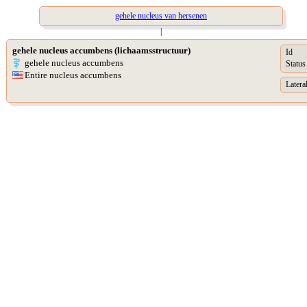
gehele nucleus van hersenen
|
gehele nucleus accumbens (lichaamsstructuur)
Id
gehele nucleus accumbens
Status
Entire nucleus accumbens
Lateral